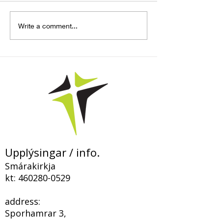
„Þegar hið falda
Bloggfærsla – 
Write a comment...
kemur í ljós og
Smárakirkju
fyrirgefningin birtist í
Kristi“
Upplýsingar / info.
Smárakirkja
kt:
460280-0529
address:
Sporhamrar 3,