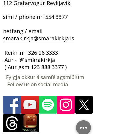
112 Grafarvogur Reykjavík
sími / phone nr:
554 3377
netfang / email
smarakirkja@smarakirkja.is
​​​ Reikn.nr:
326 26 3333
Aur - @smárakirkja
( Aur gsm
123 888 3377
)
Fylgja okkur á samfélagsmiðlum
Follow us on social media