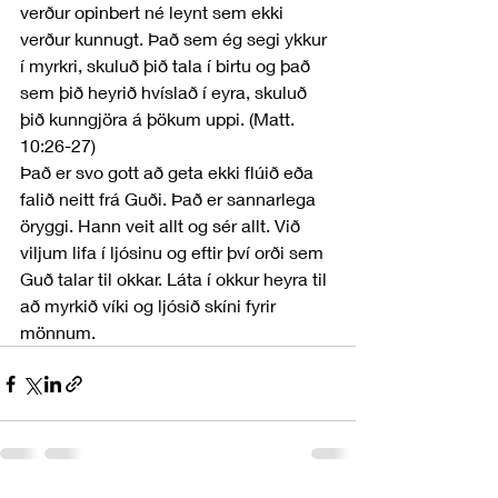
verður opinbert né leynt sem ekki 
verður kunnugt. Það sem ég segi ykkur 
í myrkri, skuluð þið tala í birtu og það 
sem þið heyrið hvíslað í eyra, skuluð 
þið kunngjöra á þökum uppi. (Matt. 
10:26-27)
Það er svo gott að geta ekki flúið eða 
falið neitt frá Guði. Það er sannarlega 
öryggi. Hann veit allt og sér allt. Við 
viljum lifa í ljósinu og eftir því orði sem 
Guð talar til okkar. Láta í okkur heyra til 
að myrkið víki og ljósið skíni fyrir 
mönnum.