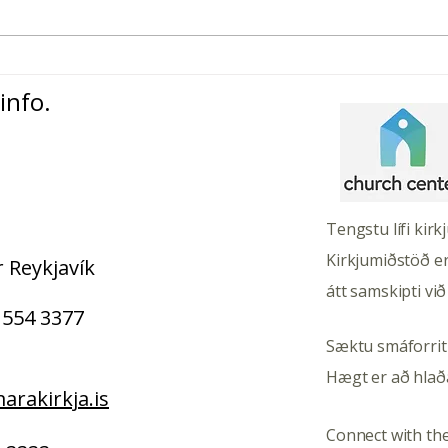
„Þegar hið falda kemur í
Blog
ljós og fyrirgefningin
Smá
info.
birtist í Kristi“
Tengstu lífi kir
Kirkjumiðstöð er
 Reykjavík
átt samskipti við
 554 3377
Sæktu smáforrit
Hægt er að hlað
rakirkja.is
Connect with the