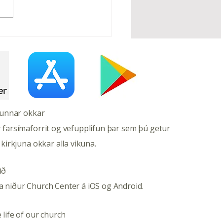
gfærsla – Apríl í
rakirkju
kjunnar okkar
 farsímaforrit og vefupplifun þar sem þú getur
 kirkjuna okkar alla vikuna.
ið
a niður Church Center á iOS og Android.
 life of our church