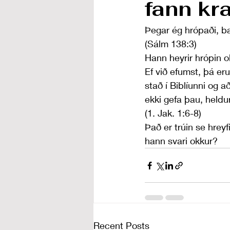
fann kr
Þegar ég hrópaði, bæ
(Sálm 138:3)
Hann heyrir hrópin okk
Ef við efumst, þá eru
stað í Biblíunni og a
ekki gefa þau, heldu
(1. Jak. 1:6-8)
Það er trúin se hreyf
hann svari okkur?
Recent Posts