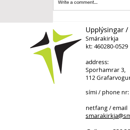
Write a comment...
„Takið til eignar það
sem Guð hefur gefið“
Upplýsingar / 
Smárakirkja
kt: 460280-0529
address:
Sporhamrar 3,
112 Grafarvogur
sími / phone nr:
netfang / email
smarakirkja@sma