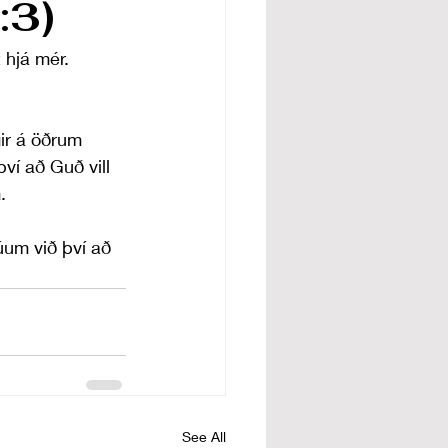
:3)
 hjá mér.
gir á öðrum 
ví að Guð vill 
.
úum við því að 
See All