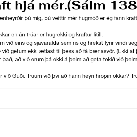
aft hjá mér.(Sálm 138
nheyrðir þú mig, þú veittir mér hugmóð er ég fann kraft
ar en án trúar er hugrekki og kraftur lítill.
m við eins og sjávaralda sem rís og hrekst fyrir vindi se
ð við getum ekki ætlast til þess að fá bænasvör. (Ekki af þ
r það, að við erum þá ekki á þeim að geta tekið við þeim
ir við Guði. Trúum við því að hann heyri hrópin okkar? Tr