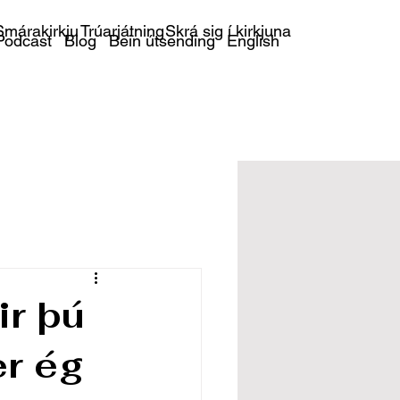
márakirkju
Trúarjátning
Skrá sig í kirkjuna
Podcast
Blog
Bein útsending
English
ir þú
er ég