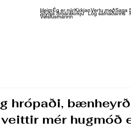
Heim
Ég er nýr
Kirkjan
Vertu með
Saga S
Styðja Smárakirkju
Lög safnaðarins
Veislusmárinn
g hrópaði, bænheyrð
 veittir mér hugmóð 