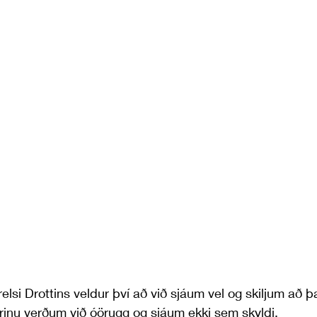
frelsi Drottins veldur því að við sjáum vel og skiljum að 
krinu verðum við óörugg og sjáum ekki sem skyldi. 