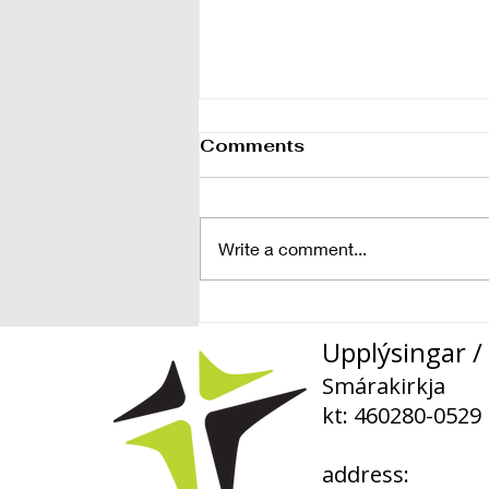
Comments
Write a comment...
„Takið til eignar það
sem Guð hefur gefið“
Upplýsingar / 
Smárakirkja
kt: 460280-0529
address: