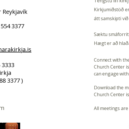
Tengstu lífi kir
Kirkjumiðstöð er
 Reykjavík
átt samskipti við
 554 3377
Sæktu smáforrit
Hægt er að hlað
rakirkja.is
Connect with the
26 3333
Church Center i
rkja
can engage with
88 3377 )
​Download the m
Church Center is
um
All meetings are