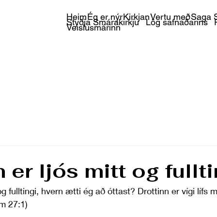
Heim
Ég er nýr
Kirkjan
Vertu með
Saga S
Styðja Smárakirkju
Lög safnaðarins
Veislusmárinn
 er ljós mitt og fullti
og fulltingi, hvern ætti ég að óttast? Drottinn er vígi lífs 
m 27:1)