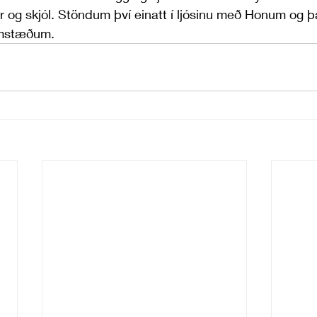
r og skjól. Stöndum því einatt í ljósinu með Honum og þ
umstæðum.