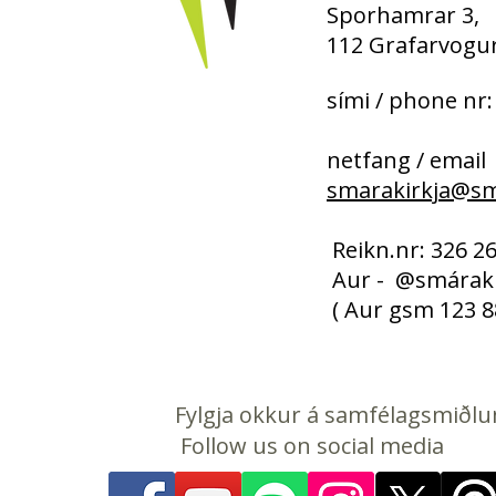
Sporhamrar 3,
112 Grafarvogur
sími / phone nr:
netfang / email
smarakirkja@sma
​​​ Reikn.nr: 326 
Aur - @smáraki
( Aur gsm 123 8
Fylgja okkur á samfélagsmiðl
Follow us on social media