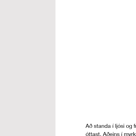
Að standa í ljósi og 
óttast. Aðeins í myr