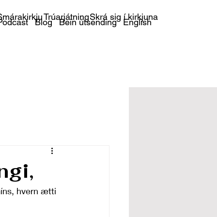
márakirkju
Trúarjátning
Skrá sig í kirkjuna
Podcast
Blog
Bein útsending
English
ngi,
míns, hvern ætti 