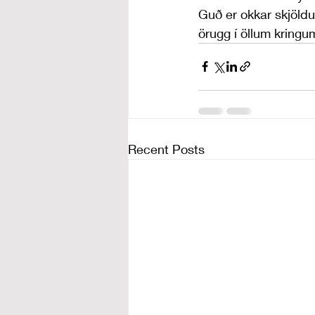
Guð er okkar skjöldu
örugg í öllum kring
Recent Posts