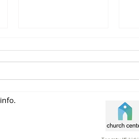
„Þegar hið falda kemur í
Blog
ljós og fyrirgefningin
Smá
info.
birtist í Kristi“