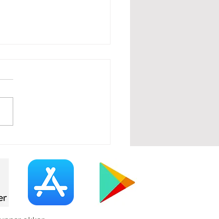
gfærsla – Apríl í
rakirkju