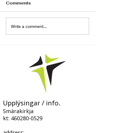
Comments
„Þegar hið falda
Bloggfærsla – 
Write a comment...
kemur í ljós og
Smárakirkju
fyrirgefningin birtist í
Kristi“
Upplýsingar / info.
Smárakirkja
kt:
460280-0529
address: