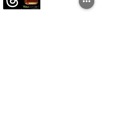
Tengstu lífi kirkjunnar okkar
Kirkjumiðstöð er farsímaforrit og
vefupplifun þar sem þú getur átt
samskipti við kirkjuna okkar alla
vikuna.
Sæktu smáforritið
Hægt er að hlaða niður Church
Center á iOS og Android.