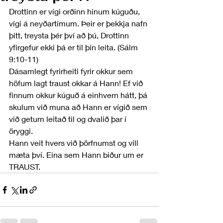
Drottinn er vígi orðinn hinum kúguðu, 
vígi á neyðartímum. Þeir er þekkja nafn 
þitt, treysta þér því að þú, Drottinn 
yfirgefur ekki þá er til þín leita. (Sálm 
9:10-11)
Dásamlegt fyrirheiti fyrir okkur sem 
höfum lagt traust okkar á Hann! Ef við 
finnum okkur kúguð á einhvern hátt, þá 
skulum við muna að Hann er vígið sem 
við getum leitað til og dvalið þar í 
öryggi.
Hann veit hvers við þörfnumst og vill 
mæta því. Eina sem Hann biður um er 
TRAUST.