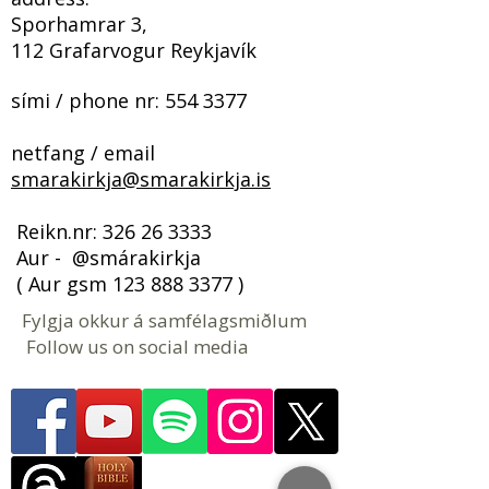
Sporhamrar 3,
112 Grafarvogur Reykjavík
sími / phone nr:
554 3377
netfang / email
smarakirkja@smarakirkja.is
​​​ Reikn.nr:
326 26 3333
Aur - @smárakirkja
( Aur gsm
123 888 3377
)
Fylgja okkur á samfélagsmiðlum
Follow us on social media