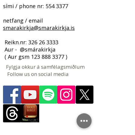
sími / phone nr:
554 3377
netfang / email
smarakirkja@smarakirkja.is
​​​ Reikn.nr:
326 26 3333
Aur - @smárakirkja
( Aur gsm
123 888 3377
)
Fylgja okkur á samfélagsmiðlum
Follow us on social media