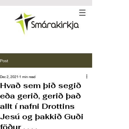
Post
Dec 2, 2021
1 min read
Hvað sem þið segið
eða gerið, gerið það
allt í nafni Drottins
Jesú og þakkið Guði
föður . . . .