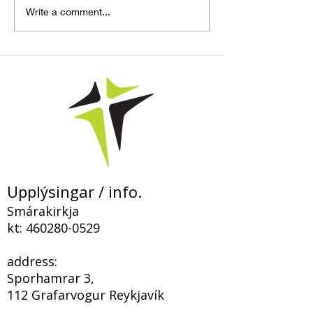
„Þegar hið falda
Bloggfærsla – 
Write a comment...
kemur í ljós og
Smárakirkju
fyrirgefningin birtist í
Kristi“
Upplýsingar / info.
Smárakirkja
kt:
460280-0529
address:
Sporhamrar 3,
112 Grafarvogur Reykjavík