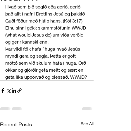
Hvað sem þið segið eða gerið, gerið 
það allt í nafni Drottins Jesú og þakkið 
Guði föður með hjálp hans. (Kól 3:17)
Einu sinni gékk skammstöfunin WWJD 
(what would Jesus do) um víða veröld 
og gerir kannski enn.
Þar vildi fólk hafa í huga hvað Jesús 
myndi gera og segja. Þetta er gott 
móttó sem við skulum hafa í huga. Orð 
okkar og gjörðir geta meitt og sært en 
geta líka uppörvað og blessað. WWJD?
Recent Posts
See All