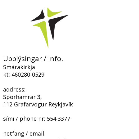
Kristi“
Upplýsingar / info.
Smárakirkja
kt:
460280-0529
address:
Sporhamrar 3,
112 Grafarvogur Reykjavík
sími / phone nr:
554 3377
netfang / email