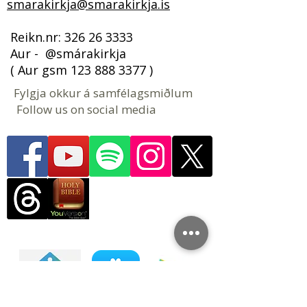
smarakirkja@smarakirkja.is
​​​ Reikn.nr:
326 26 3333
Aur - @smárakirkja
( Aur gsm
123 888 3377
)
Fylgja okkur á samfélagsmiðlum
Follow us on social media