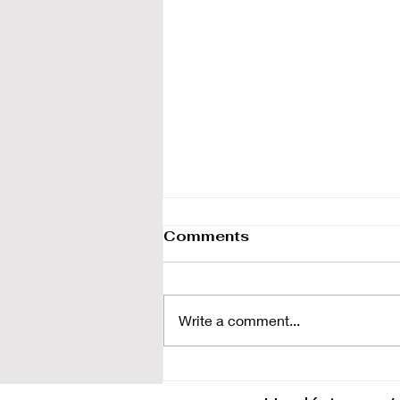
Comments
Write a comment...
„Takið til eignar það
sem Guð hefur gefið“