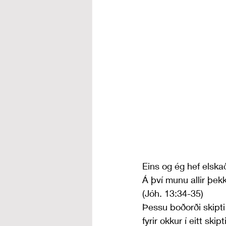
Eins og ég hef elskað
Á því munu allir þekk
(Jóh. 13:34-35)
Þessu boðorði skipti
fyrir okkur í eitt ski