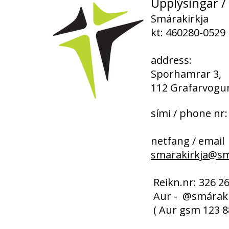
Upplýsingar / 
Smárakirkja
kt: 460280-0529
address:
Sporhamrar 3,
112 Grafarvogur
sími / phone nr:
netfang / email
smarakirkja@sma
​​​ Reikn.nr: 326 
Aur - @smáraki
( Aur gsm 123 8