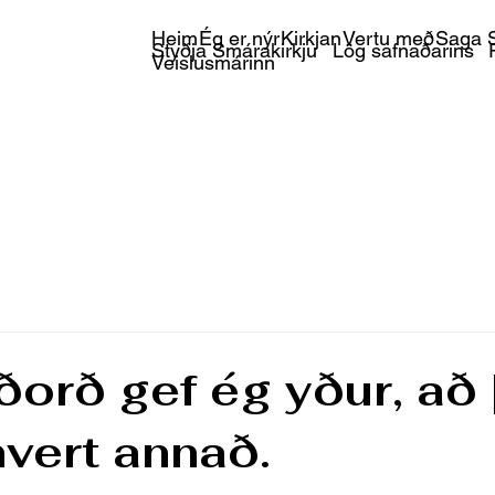
Heim
Ég er nýr
Kirkjan
Vertu með
Saga S
Styðja Smárakirkju
Lög safnaðarins
Veislusmárinn
ðorð gef ég yður, að
hvert annað.