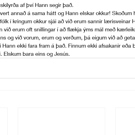
skilyrða af því Hann segir það. 
hvert annað á sama hátt og Hann elskar okkur! Skoðum h
 fólk í kringum okkur sjái að við erum sannir lærisveinar 
en við erum oft snillingar í að flækja ýms mál með kærleik
ins og við vorum, erum og verðum, þá eigum við að geta
 Hann ekki fara fram á það. Finnum ekki afsakanir eða 
ki. Elskum bara eins og Jesús.