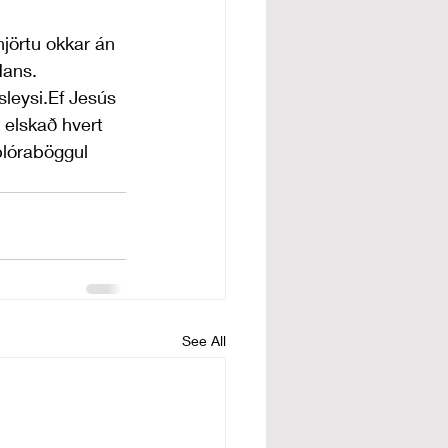
jörtu okkar án 
Hans.
sleysi.Ef Jesús 
 elskað hvert 
blóraböggul 
See All