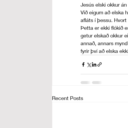
Jesús elski okkur án 
Við eigum að elska 
afláts í þessu. Hvort
Þetta er ekki flókið 
getur elskað okkur e
annað, annars myndi
fyrir því að elska ek
Recent Posts