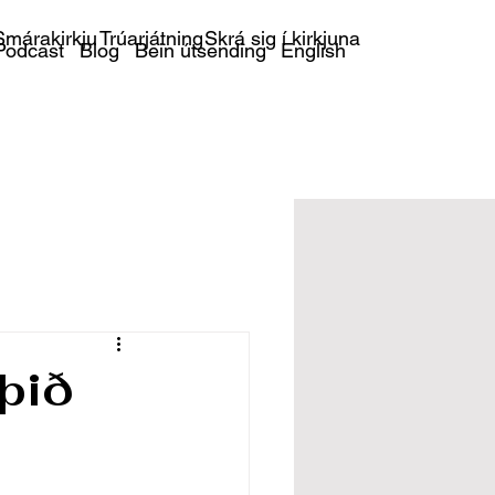
márakirkju
Trúarjátning
Skrá sig í kirkjuna
Podcast
Blog
Bein útsending
English
 þið