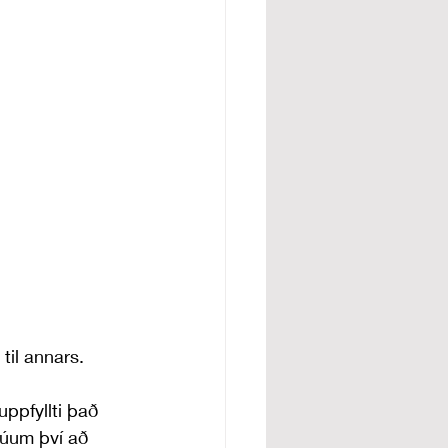
til annars. 
ppfyllti það 
trúum því að 