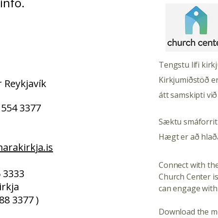
info.
birtist í Kristi“
Tengstu lífi kir
Kirkjumiðstöð er
 Reykjavík
átt samskipti við
 554 3377
Sæktu smáforrit
Hægt er að hlað
rakirkja.is
Connect with the
26 3333
Church Center i
rkja
can engage with
88 3377 )
​Download the m