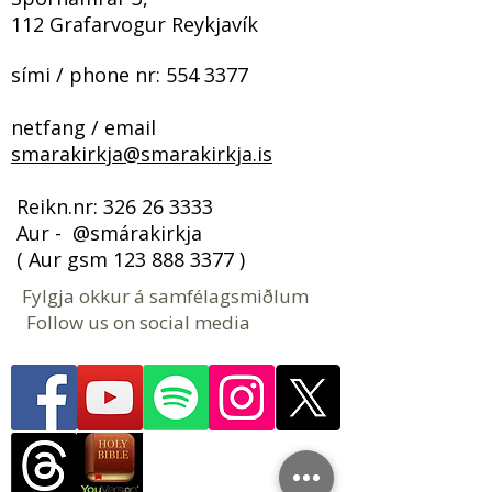
112 Grafarvogur Reykjavík
sími / phone nr:
554 3377
netfang / email
smarakirkja@smarakirkja.is
​​​ Reikn.nr:
326 26 3333
Aur - @smárakirkja
( Aur gsm
123 888 3377
)
Fylgja okkur á samfélagsmiðlum
Follow us on social media