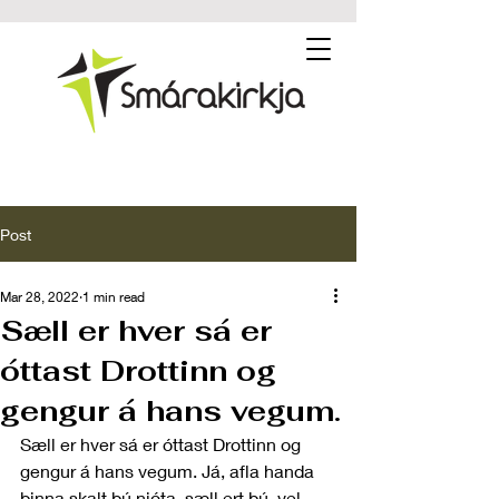
Post
Mar 28, 2022
1 min read
Sæll er hver sá er
óttast Drottinn og
gengur á hans vegum.
Sæll er hver sá er óttast Drottinn og 
gengur á hans vegum. Já, afla handa 
þinna skalt þú njóta, sæll ert þú, vel 