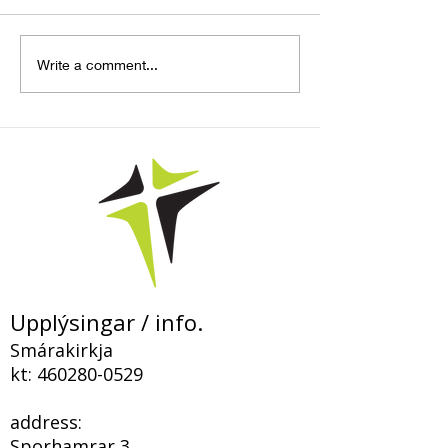
„Þegar hið falda
Bloggfærsla – 
Write a comment...
kemur í ljós og
Smárakirkju
fyrirgefningin birtist í
Kristi“
Upplýsingar / info.
Smárakirkja
kt:
460280-0529
address:
Sporhamrar 3,