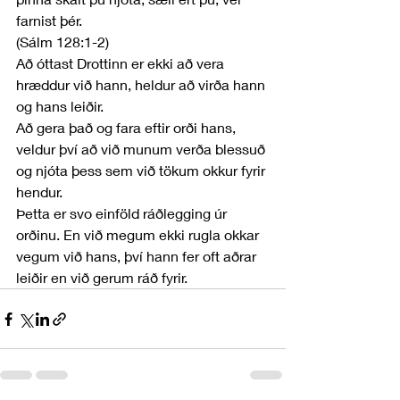
farnist þér. 
(Sálm 128:1-2)
Að óttast Drottinn er ekki að vera 
hræddur við hann, heldur að virða hann 
og hans leiðir.
Að gera það og fara eftir orði hans, 
veldur því að við munum verða blessuð 
og njóta þess sem við tökum okkur fyrir 
hendur. 
Þetta er svo einföld ráðlegging úr 
orðinu. En við megum ekki rugla okkar 
vegum við hans, því hann fer oft aðrar 
leiðir en við gerum ráð fyrir.