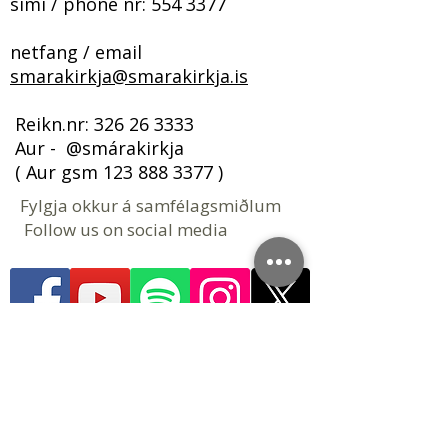
sími / phone nr:
554 3377
netfang / email
smarakirkja@smarakirkja.is
​​​ Reikn.nr:
326 26 3333
Aur - @smárakirkja
( Aur gsm
123 888 3377
)
Fylgja okkur á samfélagsmiðlum
Follow us on social media