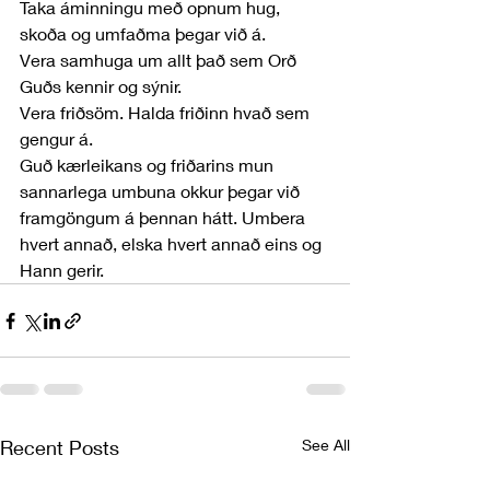
Taka áminningu með opnum hug, 
skoða og umfaðma þegar við á.
Vera samhuga um allt það sem Orð 
Guðs kennir og sýnir.
Vera friðsöm. Halda friðinn hvað sem 
gengur á. 
Guð kærleikans og friðarins mun 
sannarlega umbuna okkur þegar við 
framgöngum á þennan hátt. Umbera 
hvert annað, elska hvert annað eins og 
Hann gerir.
Recent Posts
See All