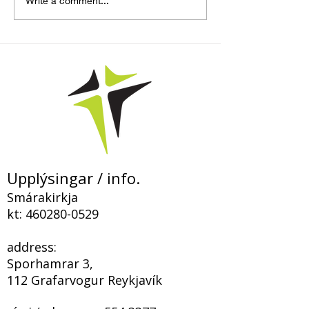
„Þegar hið falda
Bloggfærsla – 
Write a comment...
kemur í ljós og
Smárakirkju
fyrirgefningin birtist í
Kristi“
Upplýsingar / info.
Smárakirkja
kt:
460280-0529
address:
Sporhamrar 3,
112 Grafarvogur Reykjavík