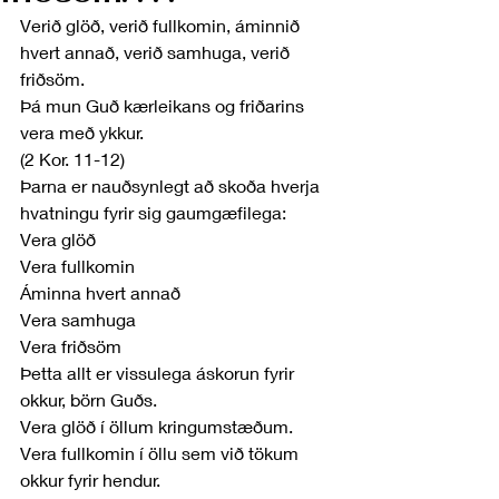
Verið glöð, verið fullkomin, áminnið 
hvert annað, verið samhuga, verið 
friðsöm.
Þá mun Guð kærleikans og friðarins 
vera með ykkur.
(2 Kor. 11-12)
Þarna er nauðsynlegt að skoða hverja 
hvatningu fyrir sig gaumgæfilega:
Vera glöð
Vera fullkomin
Áminna hvert annað
Vera samhuga
Vera friðsöm
Þetta allt er vissulega áskorun fyrir 
okkur, börn Guðs.
Vera glöð í öllum kringumstæðum.
Vera fullkomin í öllu sem við tökum 
okkur fyrir hendur.