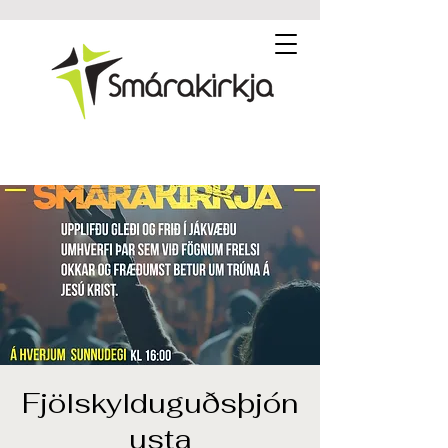
Fjölskylduguðsþjón
usta