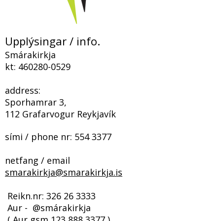
Upplýsingar / info.
Smárakirkja
kt:
460280-0529
address:
Sporhamrar 3,
112 Grafarvogur Reykjavík
sími / phone nr:
554 3377
netfang / email
smarakirkja@smarakirkja.is
​​​ Reikn.nr:
326 26 3333
Aur - @smárakirkja
( Aur gsm
123 888 3377
)