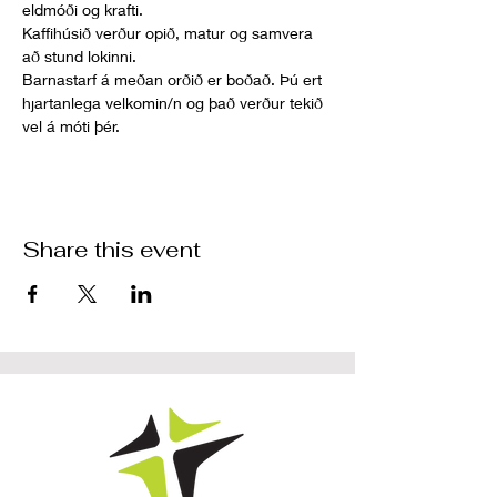
eldmóði og krafti. 
Kaffihúsið verður opið, matur og samvera 
að stund lokinni.
Barnastarf á meðan orðið er boðað. Þú ert 
hjartanlega velkomin/n og það verður tekið 
vel á móti þér.
Share this event