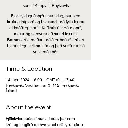
sun., 14. apr.
  |  
Reykjavík
Fjölskylduguðsþjónusta í dag, þar sem
kröftug lofgjörð og hvetjandi orð fylla hjörtu
eldmóði og krafti. Kaffihúsið verður opið,
matur og samvera að stund lokinni.
Barnastarf á meðan orðið er boðað. Þú ert
hjartanlega velkomin/n og það verður tekið
vel á móti þér.
Time & Location
14. apr. 2024, 16:00 – GMT+0 – 17:40
Reykjavík, Sporhamrar 3, 112 Reykjavík,
Ísland
About the event
Fjölskylduguðsþjónusta í dag, þar sem 
kröftug lofgjörð og hvetjandi orð fylla hjörtu 