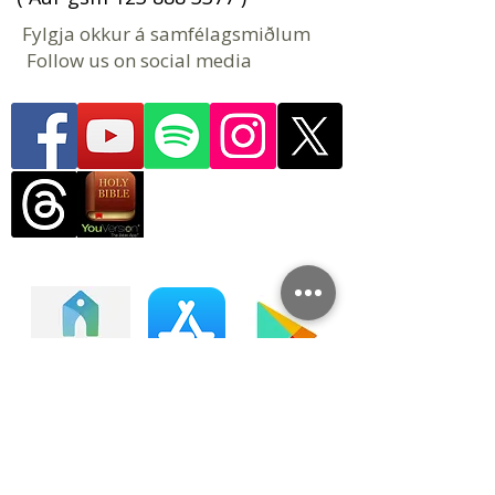
Fylgja okkur á samfélagsmiðlum
Follow us on social media
Tengstu lífi kirkjunnar okkar
Kirkjumiðstöð er farsímaforrit og
vefupplifun þar sem þú getur átt