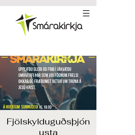
Fjölskylduguðsþjón
usta