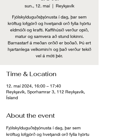
sun., 12. maí
  |  
Reykjavík
Fjölskylduguðsþjónusta í dag, þar sem
kröftug lofgjörð og hvetjandi orð fylla hjörtu
eldmóði og krafti. Kaffihúsið verður opið,
matur og samvera að stund lokinni.
Barnastarf á meðan orðið er boðað. Þú ert
hjartanlega velkomin/n og það verður tekið
vel á móti þér.
Time & Location
12. maí 2024, 16:00 – 17:40
Reykjavík, Sporhamrar 3, 112 Reykjavík,
Ísland
About the event
Fjölskylduguðsþjónusta í dag, þar sem 
kröftug lofgjörð og hvetjandi orð fylla hjörtu 