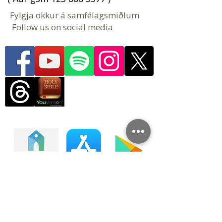
Fylgja okkur á samfélagsmiðlum
Follow us on social media
Tengstu lífi kirkjunnar okkar
Kirkjumiðstöð er farsímaforrit og
vefupplifun þar sem þú getur átt