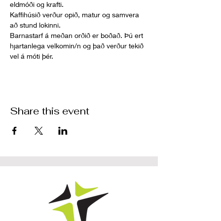
eldmóði og krafti. 
Kaffihúsið verður opið, matur og samvera 
að stund lokinni.
Barnastarf á meðan orðið er boðað. Þú ert 
hjartanlega velkomin/n og það verður tekið 
vel á móti þér.
Share this event