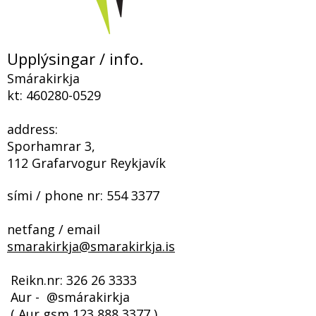
Upplýsingar / info.
Smárakirkja
kt:
460280-0529
address:
Sporhamrar 3,
112 Grafarvogur Reykjavík
sími / phone nr:
554 3377
netfang / email
smarakirkja@smarakirkja.is
​​​ Reikn.nr:
326 26 3333
Aur - @smárakirkja
( Aur gsm
123 888 3377
)