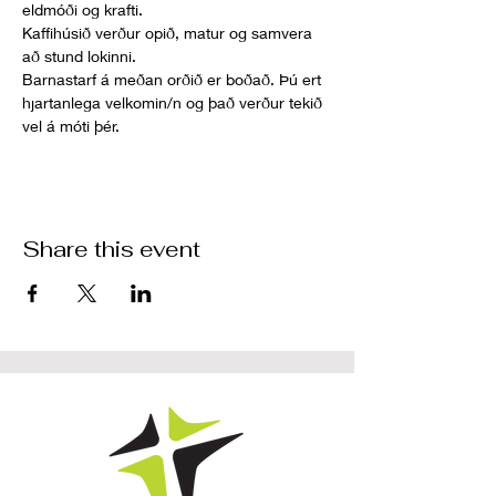
eldmóði og krafti. 
Kaffihúsið verður opið, matur og samvera 
að stund lokinni.
Barnastarf á meðan orðið er boðað. Þú ert 
hjartanlega velkomin/n og það verður tekið 
vel á móti þér.
Share this event