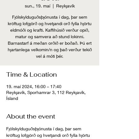
sun., 19. maí
  |  
Reykjavík
Fjölskylduguðsþjónusta í dag, þar sem
kröftug lofgjörð og hvetjandi orð fylla hjörtu
eldmóði og krafti. Kaffihúsið verður opið,
matur og samvera að stund lokinni.
Barnastarf á meðan orðið er boðað. Þú ert
hjartanlega velkomin/n og það verður tekið
vel á móti þér.
Time & Location
19. maí 2024, 16:00 – 17:40
Reykjavík, Sporhamrar 3, 112 Reykjavík,
Ísland
About the event
Fjölskylduguðsþjónusta í dag, þar sem 
kröftug lofgjörð og hvetjandi orð fylla hjörtu 