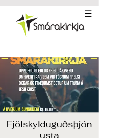
Fjölskylduguðsþjón
usta