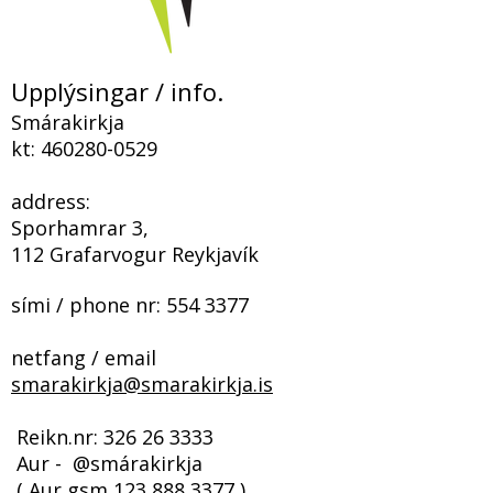
Upplýsingar / info.
Smárakirkja
kt:
460280-0529
address:
Sporhamrar 3,
112 Grafarvogur Reykjavík
sími / phone nr:
554 3377
netfang / email
smarakirkja@smarakirkja.is
​​​ Reikn.nr:
326 26 3333
Aur - @smárakirkja
( Aur gsm
123 888 3377
)