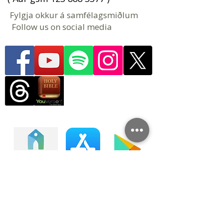
Fylgja okkur á samfélagsmiðlum
Follow us on social media
Tengstu lífi kirkjunnar okkar
Kirkjumiðstöð er farsímaforrit og
vefupplifun þar sem þú getur átt