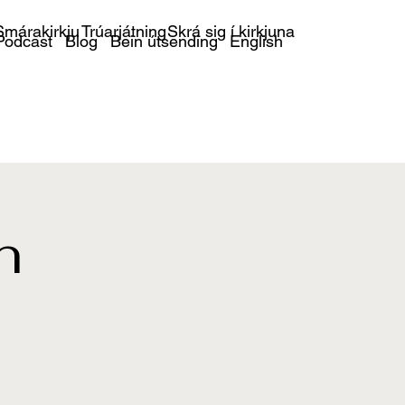
márakirkju
Trúarjátning
Skrá sig í kirkjuna
Podcast
Blog
Bein útsending
English
n