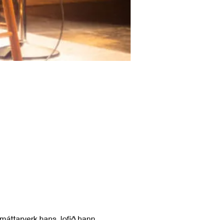
 máttarverk hans, lofið hann