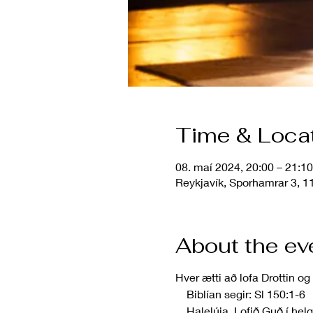
Time & Loca
08. maí 2024, 20:00 – 21:10
Reykjavík, Sporhamrar 3, 11
About the ev
Hver ætti að lofa Drottin o
Biblían segir: Sl 150:1-6
Halelúja. Lofið Guð í helgid