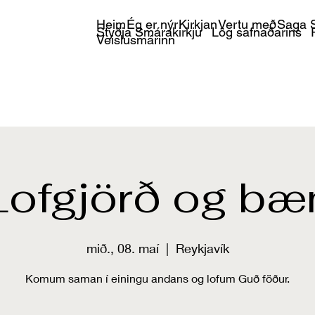
Heim
Ég er nýr
Kirkjan
Vertu með
Saga S
Styðja Smárakirkju
Lög safnaðarins
Veislusmárinn
Lofgjörð og bæ
mið., 08. maí
  |  
Reykjavík
Komum saman í einingu andans og lofum Guð föður.