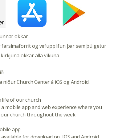
g öll sedrustrén, villidýrin
gjar og allir dómendur jarðar,
 að hans nafn eitt er hátt
jómi hjá öllum dýrkendum
kjunnar okkar
 farsímaforrit og vefupplifun þar sem þú getur
 kirkjuna okkar alla vikuna.
ið
eikið fyrir honum á
ð orð Drottins er
a niður Church Center á iOS og Android.
 life of our church
s a mobile app and web experience where you
ni, hinir hógværu skulu
 our church throughout the week.
obile app
 available for download on IOS and Android.