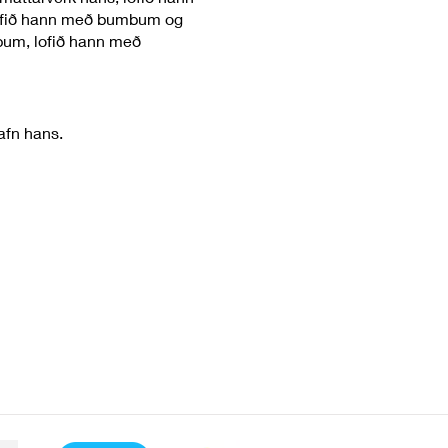
! Lofið hann með bumbum og
bum, lofið hann með
nafn hans.
r allt hold. Margvíslegar
hann, allir herskarar hans.
vötnin, sem eru yfir
eim stað um aldur og ævi,
hafstraumar, eldur og hagl,