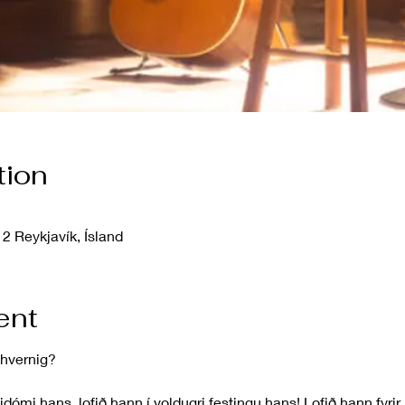
tion
2 Reykjavík, Ísland
ent
g hvernig?
ómi hans, lofið hann í voldugri festingu hans! Lofið hann fyrir