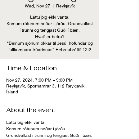
Wed, Nov 27
  |  
Reykjavík
Láttu þig ekki vanta.
Komum rótunum neðar í jörðu. Grundvallast
í trúnni og tengjast Guði í bæn.
Hvað er betra?
“Beinum sjónum okkar til Jesú, höfundar og
fullkomnara trúarinnar.” Hebreabréfið 12:2
Time & Location
Nov 27, 2024, 7:00 PM – 9:00 PM
Reykjavík, Sporhamrar 3, 112 Reykjavík,
Ísland
About the event
Láttu þig ekki vanta.  
Komum rótunum neðar í jörðu. 
Grundvallast í trúnni og tengjast Guði í bæn.