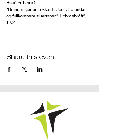
Hvað er betra?  
“Beinum sjónum okkar til Jesú, höfundar 
og fullkomnara trúarinnar.” Hebreabréfið 
12:2
Share this event