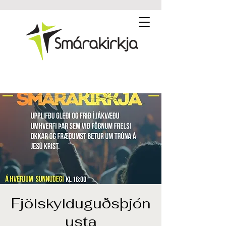
Fjölskylduguðsþjón
usta