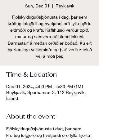
Sun, Dec 01
  |  
Reykjavík
Fjölskylduguðsþjónusta í dag, þar sem
kröftug lofgjörð og hvetjandi orð fylla hjörtu
eldmóði og krafti. Kaffihúsið verður opið,
matur og samvera að stund lokinni.
Barnastarf á meðan orðið er boðað. Þú ert
hjartanlega velkomin/n og það verður tekið
vel á móti þér.
Time & Location
Dec 01, 2024, 4:00 PM – 5:30 PM GMT
Reykjavík, Sporhamrar 3, 112 Reykjavík,
Ísland
About the event
Fjölskylduguðsþjónusta í dag, þar sem 
kröftug lofgjörð og hvetjandi orð fylla hjörtu 