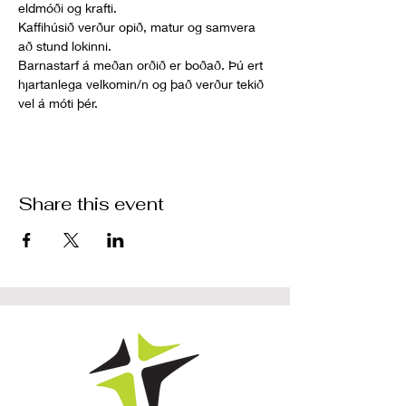
eldmóði og krafti. 
Kaffihúsið verður opið, matur og samvera 
að stund lokinni.
Barnastarf á meðan orðið er boðað. Þú ert 
hjartanlega velkomin/n og það verður tekið 
vel á móti þér.
Share this event